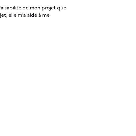
 faisabilité de mon projet que
et, elle m’a aidé à me
J
"
b